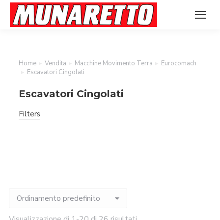
Home
Vendita
Macchine Movimento Terra
Eurocomach
Tu sei qui:
Escavatori Cingolati
Escavatori Cingolati
Filters
Visualizzazione di 1-20 di 26 risultati