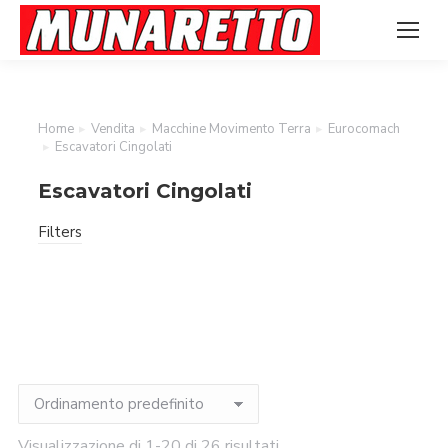
Home
Vendita
Macchine Movimento Terra
Eurocomach
Tu sei qui:
Escavatori Cingolati
Escavatori Cingolati
Filters
Visualizzazione di 1-20 di 26 risultati