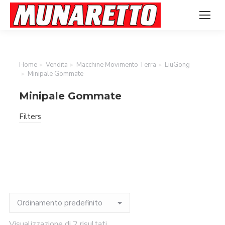
Home
Vendita
Macchine Movimento Terra
LiuGong
Tu sei qui:
Minipale Gommate
Minipale Gommate
Filters
Visualizzazione di 2 risultati