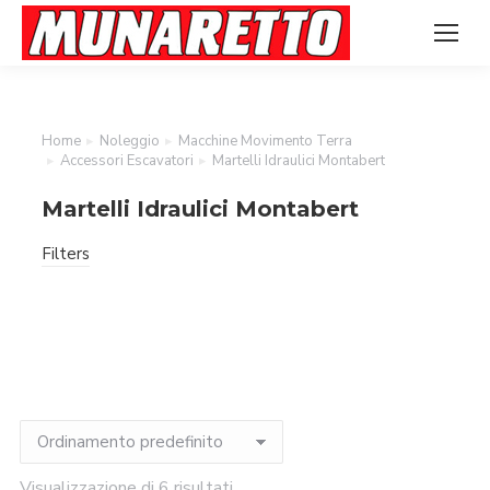
Home
Noleggio
Macchine Movimento Terra
Tu sei qui:
Accessori Escavatori
Martelli Idraulici Montabert
Martelli Idraulici Montabert
Filters
Visualizzazione di 6 risultati