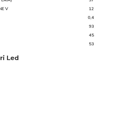
ERIA)
37
NE V
12
0,4
93
45
53
ri Led