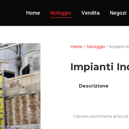
Home
Noleggio
Vendita
Negozi
Home
/
Noleggio
/ Impianti In
Impianti In
Descrizione
Casseri controterra altezza 