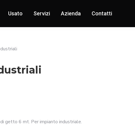
Usato
Servizi
Azienda
Contatti
dustriali
dustriali
di getto 6 mt. Per impianto industriale.