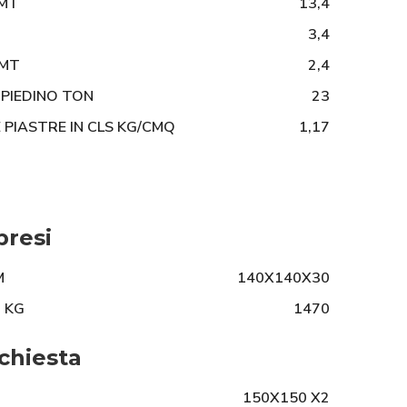
 MT
13,4
3,4
 MT
2,4
PIEDINO TON
23
 PIASTRE IN CLS KG/CMQ
1,17
presi
M
140X140X30
 KG
1470
chiesta
150X150 X2