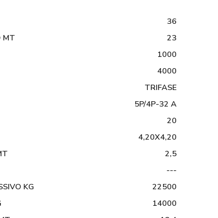
36
O MT
23
1000
4000
TRIFASE
5P/4P-32 A
20
4,20X4,20
MT
2,5
---
SSIVO KG
22500
G
14000