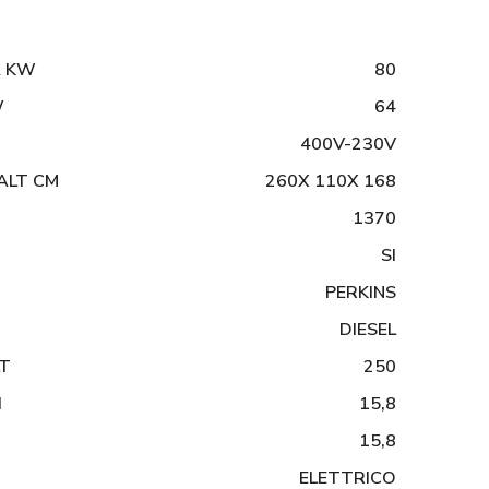
A KW
80
W
64
400V-230V
ALT CM
260X 110X 168
1370
SI
PERKINS
DIESEL
LT
250
H
15,8
15,8
ELETTRICO