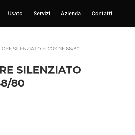
Usato
Servizi
Azienda
Contatti
ORE SILENZIATO ELCOS GE 88/80
E SILENZIATO
88/80