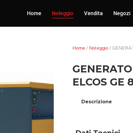
Home
Noleggio
Vendita
Negozi
Home
/
Noleggio
/ GENERAT
GENERATOR
ELCOS GE 
Descrizione
Dati Tecnici