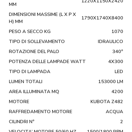
1220X1150X2420
MM
DIMENSIONI MASSIME (L X P X
1790X1740X8400
H) MM
PESO A SECCO KG
1070
TIPO DI SOLLEVAMENTO
IDRAULICO
ROTAZIONE DEL PALO
340°
POTENZA DELLE LAMPADE WATT
4X300
TIPO DI LAMPADA
LED
LUMEN TOTALI
153000 LM
AREA ILLUMINATA MQ
4200
MOTORE
KUBOTA Z482
RAFFREDAMENTO MOTORE
ACQUA
CILINDRI N°
2
VELOCITA’ MOTORE 50/60 HZ
1500/1800 RPM