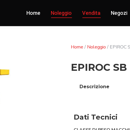
Home
Noleggio
Vendita
Negozi
Home
/
Noleggio
/ EPIROC 
EPIROC SB 
Descrizione
Dati Tecnici