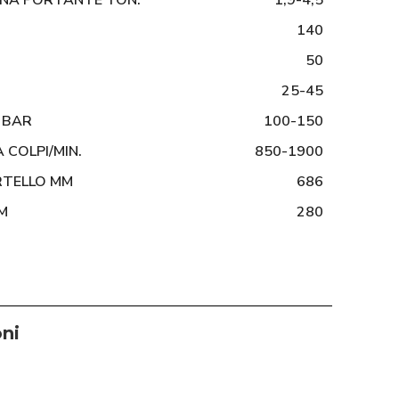
INA PORTANTE TON.
1,9-4,5
140
50
25-45
O BAR
100-150
COLPI/MIN.
850-1900
RTELLO MM
686
M
280
oni