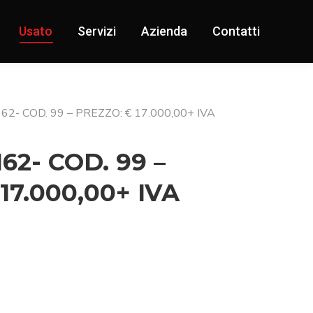
Usato
Servizi
Azienda
Contatti
62- COD. 99 – PREZZO: € 17.000,00+ IVA
62- COD. 99 –
17.000,00+ IVA