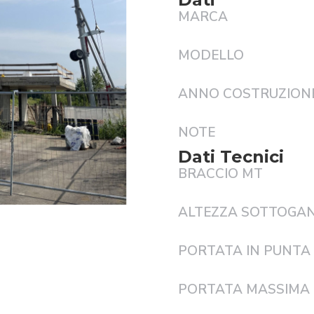
MARCA
MODELLO
ANNO COSTRUZION
NOTE
Dati Tecnici
BRACCIO MT
ALTEZZA SOTTOGAN
PORTATA IN PUNTA
PORTATA MASSIMA 