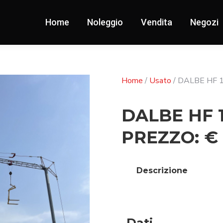
Home
Noleggio
Vendita
Negozi
Home
/
Usato
/ DALBE HF 1
DALBE HF 1
PREZZO: € 
Descrizione
Dati