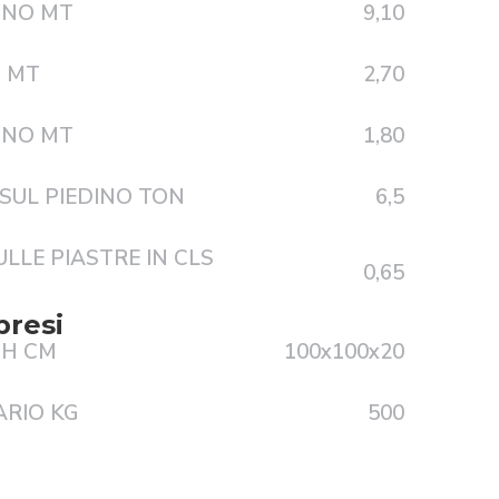
INO MT
9,10
O MT
2,70
INO MT
1,80
SUL PIEDINO TON
6,5
LLE PIASTRE IN CLS
0,65
presi
 H CM
100x100x20
ARIO KG
500