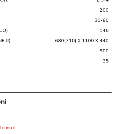
ON.
2,5-4
200
30-80
CO)
145
E R)
680(710) X 1100 X 440
900
35
oni
olino.it