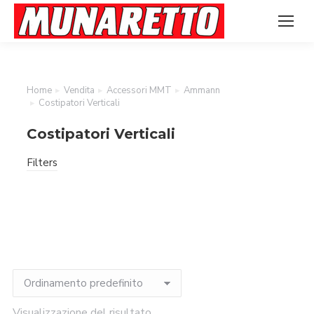
Home
Vendita
Accessori MMT
Ammann
Tu sei qui:
Costipatori Verticali
Costipatori Verticali
Filters
Visualizzazione del risultato